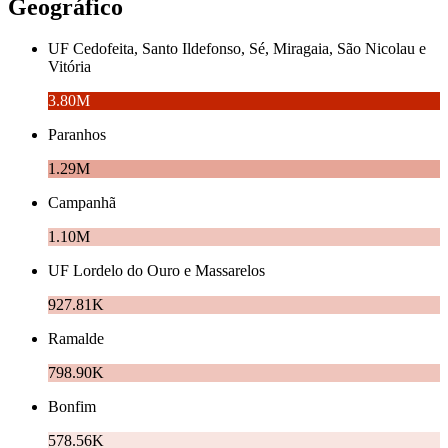
Geográfico
UF Cedofeita, Santo Ildefonso, Sé, Miragaia, São Nicolau e
Vitória
3.80M
Paranhos
1.29M
Campanhã
1.10M
UF Lordelo do Ouro e Massarelos
927.81K
Ramalde
798.90K
Bonfim
578.56K